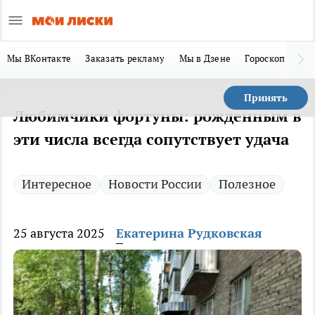
Мы ВКонтакте
Заказать рекламу
Мы в Дзене
Гороскоп
Ла
Принять
Любимчики фортуны: рожденным в
эти числа всегда сопутствует удача
Интересное
Новости России
Полезное
25 августа 2025
Екатерина Рудковская