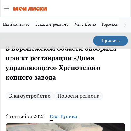
Мы ВКонтакте
Заказать рекламу
Мы в Дзене
Гороскоп
Ла
Принять
В Воронежской области одобрили
проект реставрации «Дома
управляющего» Хреновского
конного завода
Благоустройство
Новости региона
6 сентября 2025
Ева Гусева