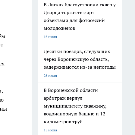
В Лисках благоустроили сквер у
Дворца торжеств с арт-
объектами для фотосессий
молодоженов
ём
16 июля
т 1–
Десятки поездов, следующих
через Воронежскую область,
ся
задерживаются из-за непогоды
26 июля
В Воронежской области
,
арбитраж вернул
ью
муниципалитету скважину,
жны
водонапорную башню и 12
километров труб
15 июля