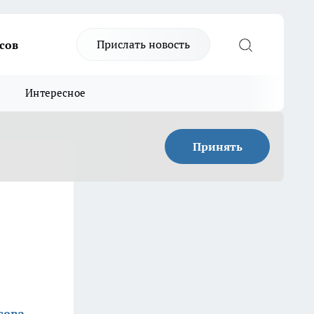
Прислать новость
сов
Интересное
Принять
сева