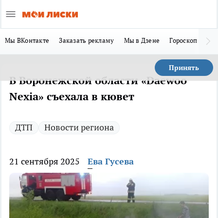
Мы ВКонтакте
Заказать рекламу
Мы в Дзене
Гороскоп
Ла
Принять
В Воронежской области «Daewoo
Nexia» съехала в кювет
ДТП
Новости региона
21 сентября 2025
Ева Гусева