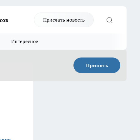
Прислать новость
сов
Интересное
Принять
сева