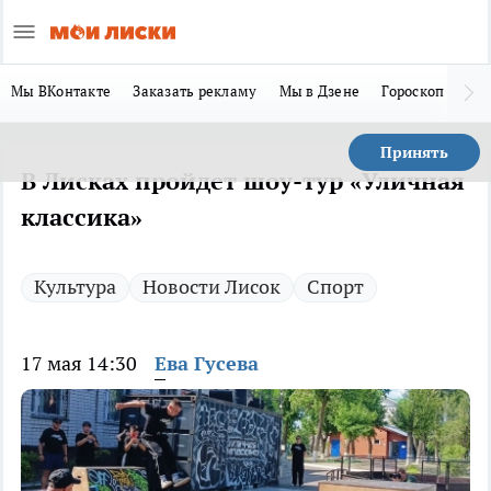
Мы ВКонтакте
Заказать рекламу
Мы в Дзене
Гороскоп
Ла
Принять
В Лисках пройдет шоу-тур «Уличная
классика»
Культура
Новости Лисок
Спорт
17 мая 14:30
Ева Гусева