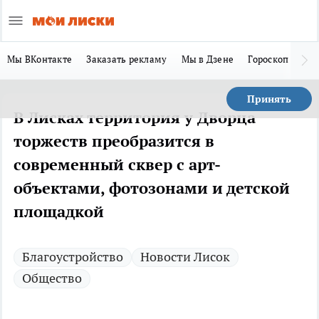
Мы ВКонтакте
Заказать рекламу
Мы в Дзене
Гороскоп
Ла
Принять
В Лисках территория у Дворца
торжеств преобразится в
современный сквер с арт-
объектами, фотозонами и детской
площадкой
Благоустройство
Новости Лисок
Общество