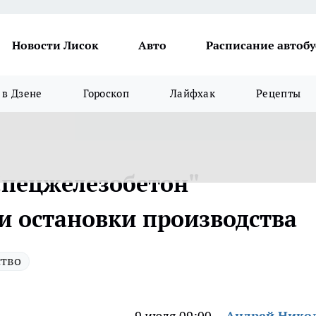
Новости Лисок
Авто
Расписание автобу
в Дзене
Гороскоп
Лайфхак
Рецепты
Спецжелезобетон"
и остановки производства
тво
9 июля 09:00
Андрей Нико