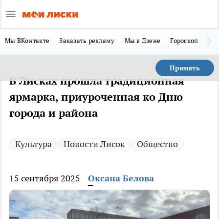
Мы ВКонтакте
Заказать рекламу
Мы в Дзене
Гороскоп
Ла
Принять
В Лисках прошла традиционная
ярмарка, приуроченная ко Дню
города и района
Культура
Новости Лисок
Общество
15 сентября 2025
Оксана Белова