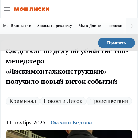
Мы ВКонтакте
Заказать рекламу
Мы в Дзене
Гороскоп
Ла
Принять
Следствие по делу об убийстве топ-
менеджера
«Лискимонтажконструкции»
получило новый виток событий
Криминал
Новости Лисок
Происшествия
11 ноября 2025
Оксана Белова