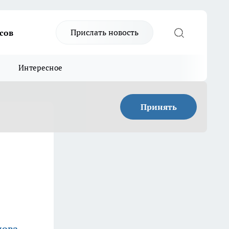
Прислать новость
сов
Интересное
Принять
лова