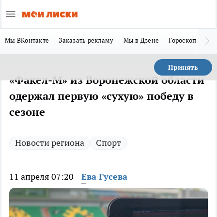
Мы ВКонтакте
Заказать рекламу
Мы в Дзене
Гороскоп
Ла
Принять
«Факел-М» из Воронежской области
одержал первую «сухую» победу в
сезоне
Новости региона
Спорт
11 апреля 07:20
Ева Гусева