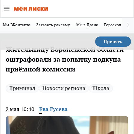
Мы ВКонтакте
Заказать рекламу
Мы в Дзене
Гороскоп
Ла
Принять
Жительницу Воронежской области
оштрафовали за попытку подкупа
приёмной комиссии
Криминал
Новости региона
Школа
2 мая 10:40
Ева Гусева