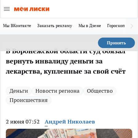
Мы ВКонтакте
Заказать рекламу
Мы в Дзене
Гороскоп
Ла
Принять
В Воронежской области суд обязал
вернуть инвалиду деньги за
лекарства, купленные за свой счёт
Деньги
Новости региона
Общество
Происшествия
2 июня 07:52
Андрей Николаев