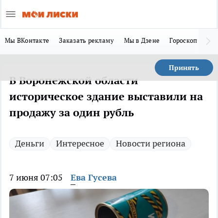
Мы ВКонтакте
Заказать рекламу
Мы в Дзене
Гороскоп
Ла
Принять
В Воронежской области
историческое здание выставили на
продажу за один рубль
Деньги
Интересное
Новости региона
7 июня 07:05
Ева Гусева