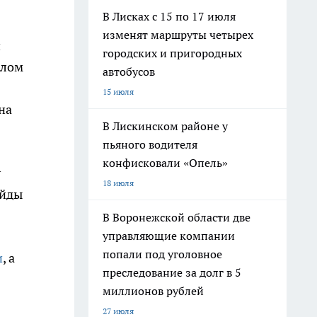
В Лисках с 15 по 17 июля
изменят маршруты четырех
и
городских и пригородных
шлом
автобусов
15 июля
на
В Лискинском районе у
пьяного водителя
конфисковали «Опель»
у
18 июля
ейды
В Воронежской области две
управляющие компании
попали под уголовное
и
, а
преследование за долг в 5
миллионов рублей
27 июля