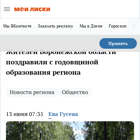
Мы ВКонтакте
Заказать рекламу
Мы в Дзене
Гороскоп
Ла
Принять
Жителей Воронежской области
поздравили с годовщиной
образования региона
Новости региона
Общество
13 июня 07:35
Ева Гусева