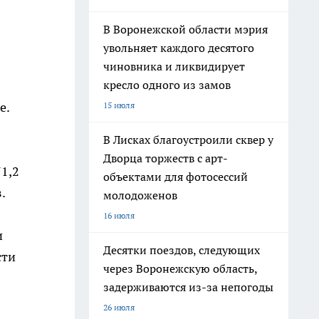
В Воронежской области мэрия
увольняет каждого десятого
чиновника и ликвидирует
кресло одного из замов
е.
15 июля
В Лисках благоустроили сквер у
Дворца торжеств с арт-
1,2
объектами для фотосессий
.
молодоженов
16 июля
и
Десятки поездов, следующих
сти
через Воронежскую область,
задерживаются из-за непогоды
26 июля