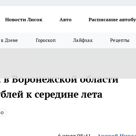
Новости Лисок
Авто
Расписание автобу
в Дзене
Гороскоп
Лайфхак
Рецепты
 в Воронежской области
ублей к середине лета
во
6 июля 08:41
Андрей Нико