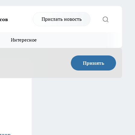
Прислать новость
сов
Интересное
Принять
лаев