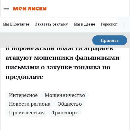
Мы ВКонтакте
Заказать рекламу
Мы в Дзене
Гороскоп
Ла
Принять
В Воронежской области аграриев
атакуют мошенники фальшивыми
письмами о закупке топлива по
предоплате
Интересное
Мошенничество
Новости региона
Общество
Происшествия
Транспорт