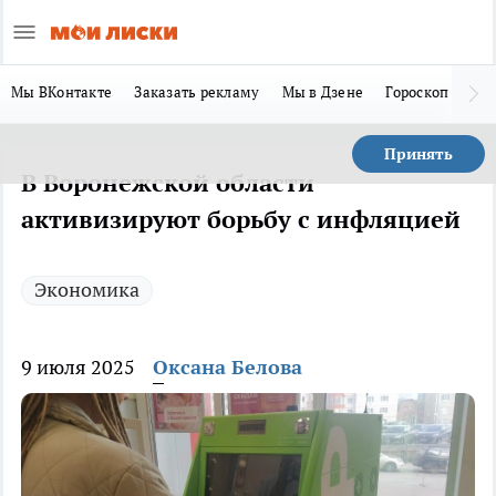
Мы ВКонтакте
Заказать рекламу
Мы в Дзене
Гороскоп
Ла
Принять
В Воронежской области
активизируют борьбу с инфляцией
Экономика
9 июля 2025
Оксана Белова