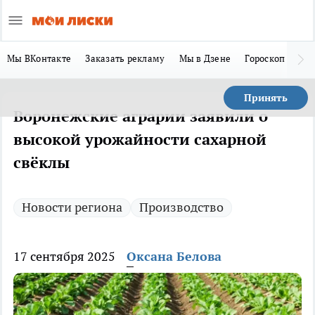
Мы ВКонтакте
Заказать рекламу
Мы в Дзене
Гороскоп
Ла
Принять
Воронежские аграрии заявили о
высокой урожайности сахарной
свёклы
Новости региона
Производство
17 сентября 2025
Оксана Белова