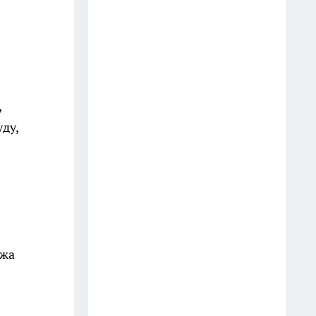
В Лисках благоустроили сквер у
Дворца торжеств с арт-
объектами для фотосессий
молодоженов
,
16 июля
ду,
В Воронежской области мэрия
увольняет каждого десятого
чиновника и ликвидирует
кресло одного из замов
15 июля
Семь жителей Воронежской
ажа
области отравились грибами с
начала 2026 года
8 июля