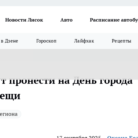
Новости Лисок
Авто
Расписание автобу
в Дзене
Гороскоп
Лайфхак
Рецепты
т пронести на День города
вещи
егиона
17 сентября 2025
Оксана Бе