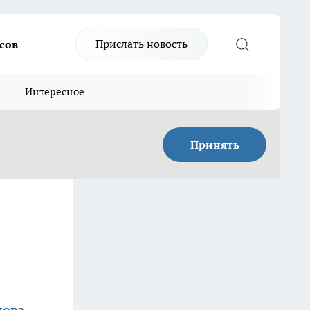
Прислать новость
сов
Интересное
Принять
лова