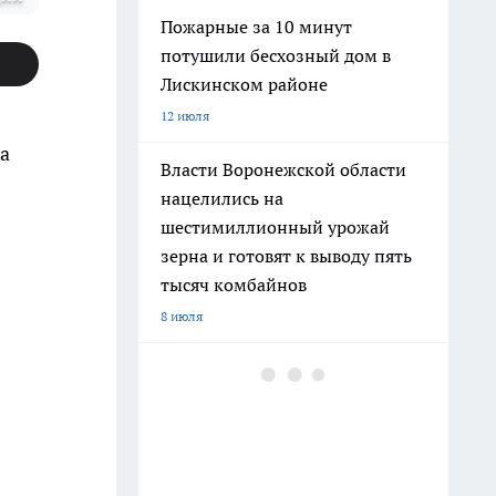
Пожарные за 10 минут
потушили бесхозный дом в
Лискинском районе
12 июля
а
Власти Воронежской области
нацелились на
шестимиллионный урожай
зерна и готовят к выводу пять
тысяч комбайнов
8 июля
В Воронежской области
инженеры и медперсонал
вырвались в лидеры по росту
зарплат за год
27 июля