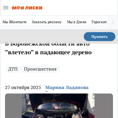
Мы ВКонтакте
Заказать рекламу
Мы в Дзене
Гороскоп
Ла
Принять
В Воронежской области авто
"влетело" в падающее дерево
ДТП
Происшествия
27 октября 2025
Марина Ладанова