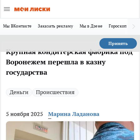
Мы ВКонтакте
Заказать рекламу
Мы в Дзене
Гороскоп
Ла
Принять
Крупная кондитерская фабрика под
Воронежем перешла в казну
государства
Деньги
Происшествия
5 ноября 2025
Марина Ладанова