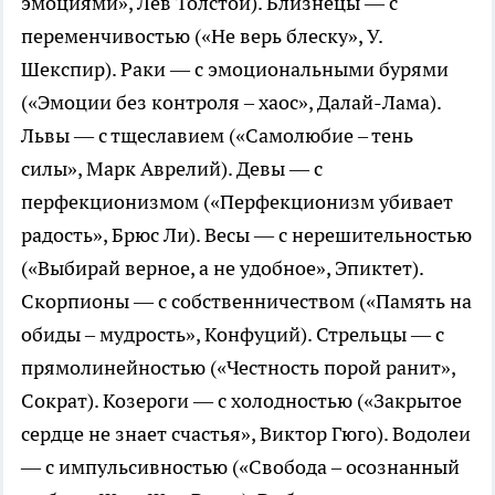
эмоциями», Лев Толстой). Близнецы — с
переменчивостью («Не верь блеску», У.
Шекспир). Раки — с эмоциональными бурями
(«Эмоции без контроля – хаос», Далай-Лама).
Львы — с тщеславием («Самолюбие – тень
силы», Марк Аврелий). Девы — с
перфекционизмом («Перфекционизм убивает
радость», Брюс Ли). Весы — с нерешительностью
(«Выбирай верное, а не удобное», Эпиктет).
Скорпионы — с собственничеством («Память на
обиды – мудрость», Конфуций). Стрельцы — с
прямолинейностью («Честность порой ранит»,
Сократ). Козероги — с холодностью («Закрытое
сердце не знает счастья», Виктор Гюго). Водолеи
— с импульсивностью («Свобода – осознанный