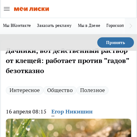
Мы ВКонтакте
Заказать рекламу
Мы в Дзене
Гороскоп
Ла
Принять
Дачники, вот действенный раствор
от клещей: работает против "гадов"
безотказно
Интересное
Общество
Полезное
16 апреля 08:15
Егор Никишин