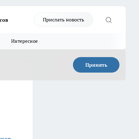
Прислать новость
сов
Интересное
Принять
иков