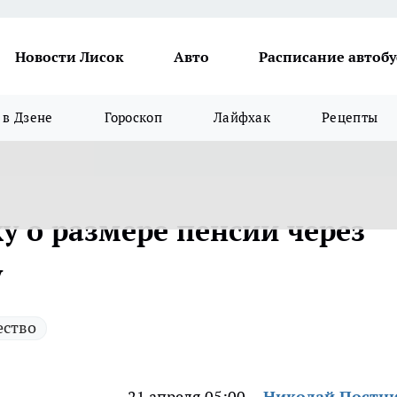
Новости Лисок
Авто
Расписание автобу
в Дзене
Гороскоп
Лайфхак
Рецепты
у о размере пенсии через
у
ство
21 апреля 05:00
Николай Постн