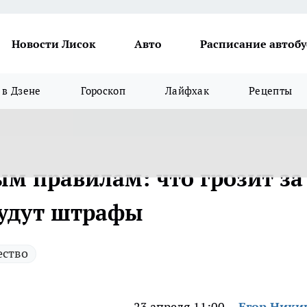
Новости Лисок
Авто
Расписание автобу
в Дзене
Гороскоп
Лайфхак
Рецепты
м правилам: что грозит за
будут штрафы
ство
23 апреля 11:00
Егор Ник