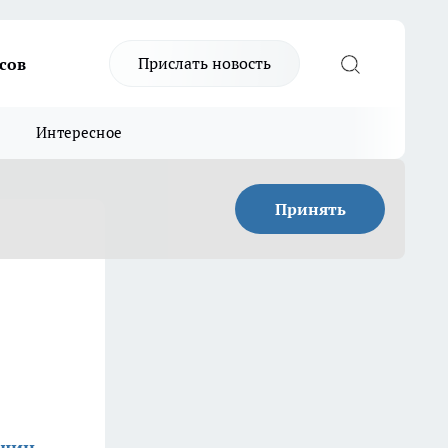
Прислать новость
сов
Интересное
Принять
ишин