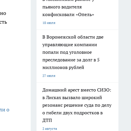
пьяного водителя
 но
конфисковали «Опель»
сть
18 июля
В Воронежской области две
управляющие компании
попали под уголовное
преследование за долг в 5
миллионов рублей
27 июля
Домашний арест вместо СИЗО:
в Лисках вызвало широкий
резонанс решение суда по делу
ли о
о гибели двух подростков в
ДТП
2 августа