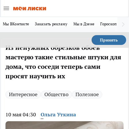
Мы ВКонтакте
Заказать рекламу
Мы в Дзене
Гороскоп
Ла
Принять
Из ненужных обрезков обоев
мастерю такие стильные штуки для
дома, что соседи теперь сами
просят научить их
Интересное
Общество
Полезное
10 мая 04:30
Ольга Уткина