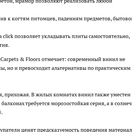
 бетон, мрамор позволяют реализовать любой
чив к когтям питомцев, падениям предметов, бытово
 click позволяет укладывать плиты самостоятельно,
тия.
Carpets & Floors отмечает: современный винил не
ы, но и превосходит альтернативы по практическим
, прихожая. В жилых комнатах винил также уместен
 балконах требуется морозостойкая серия, а в солне
й
.
купатели ценят предсказуемость поведения материал