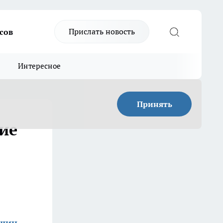
Прислать новость
сов
Интересное
Принять
ие
ишин