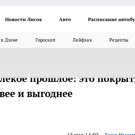
Новости Лисок
Авто
Расписание автобу
в Дзене
Гороскоп
Лайфхак
Рецепты
алекое прошлое: это покрыт
ивее и выгоднее
13 мая 14:02
Егор Ник