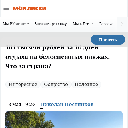
Мы ВКонтакте
Заказать рекламу
Мы в Дзене
Гороскоп
Ла
Принять
104 тысячи рублей за 10 дней
отдыха на белоснежных пляжах.
Что за страна?
Интересное
Общество
Полезное
18 мая 19:32
Николай Постников