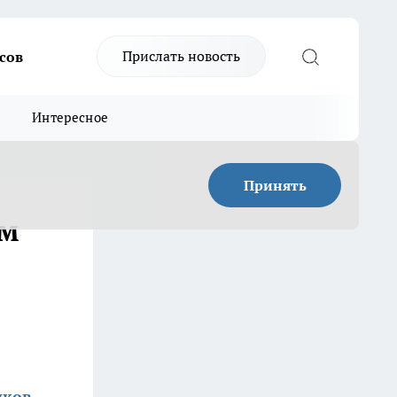
Прислать новость
сов
Интересное
Принять
ом
иков