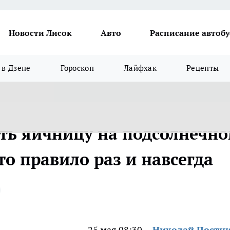
Новости Лисок
Авто
Расписание автобу
в Дзене
Гороскоп
Лайфхак
Рецепты
ть яичницу на подсолнечн
то правило раз и навсегда
25 мая 08:30
Николай Постн