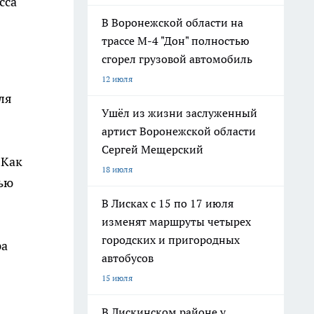
сса
В Воронежской области на
трассе М-4 "Дон" полностью
сгорел грузовой автомобиль
12 июля
ля
Ушёл из жизни заслуженный
артист Воронежской области
Сергей Мещерский
 Как
18 июля
ью
В Лисках с 15 по 17 июля
изменят маршруты четырех
городских и пригородных
ра
автобусов
15 июля
В Лискинском районе у