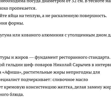
необходима посуда диаметром от 32 см. В тесноте ма
лохо пропекается.
те яйца на теплую, а не раскаленную поверхность.
ения формы.
чугуна или кованого алюминия с утолщенным дном д
туры и жиров — фундамент ресторанного стандарта.
ой гильдии шеф-поваров Николай Сарычев в интерв
ла «Афиша», растительные жиры непригодны для
пециалист подчеркивает: сливочное масло
т кремовую консистенцию желтка, делая замену жи
ного блюда.