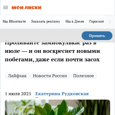
Мы ВКонтакте
Заказать рекламу
Мы в Дзене
Гороскоп
Ла
Принять
Проливайте замиокулькас раз в
июле — и он воскреснет новыми
побегами, даже если почти засох
Лайфхак
Новости России
Полезное
1 июля 2025
Екатерина Рудковская