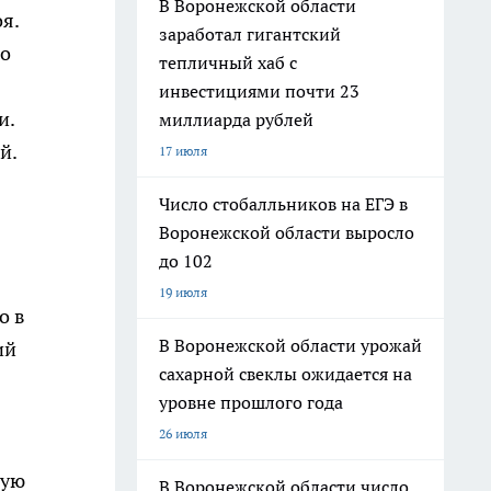
В Воронежской области
я.
заработал гигантский
то
тепличный хаб с
инвестициями почти 23
и.
миллиарда рублей
й.
17 июля
Число стобалльников на ЕГЭ в
Воронежской области выросло
до 102
19 июля
о в
В Воронежской области урожай
ий
сахарной свеклы ожидается на
уровне прошлого года
26 июля
вую
В Воронежской области число