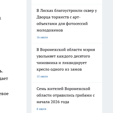
В Лисках благоустроили сквер у
Дворца торжеств с арт-
х
объектами для фотосессий
.
молодоженов
16 июля
В Воронежской области мэрия
увольняет каждого десятого
чиновника и ликвидирует
кресло одного из замов
ь.
15 июля
дает
Семь жителей Воронежской
евое
области отравились грибами с
начала 2026 года
8 июля