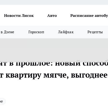
Новости Лисок
Авто
Расписание автобу
в Дзене
Гороскоп
Лайфхак
Рецепты
т в прошлое: новый спосо
 квартиру мягче, выгоднее
ое