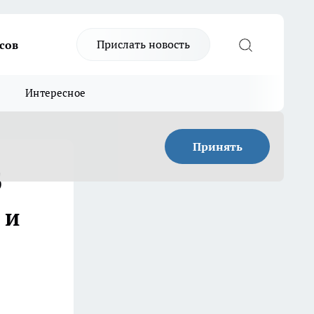
Прислать новость
сов
Интересное
Принять
б
 и