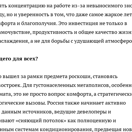
рять концентрацию на работе из-за невыносимого зно
у, но и уверенность в том, что даже самое жаркое ле
форта и благополучия. Это инвестиция не только в
амочувствие, продуктивность и общее качество жизн
аслаждения, а не для борьбы с удушающей атмосферо
его для всех?
 вышел за рамки предмета роскоши, становясь
строек. Для густонаселенных мегаполисов, особенн
ата, это не просто вопрос комфорта, а стратегическ
логические вызовы. Россия также начинает активно
о данным источников, ведущие девелоперы и
ривают «сияющий потолок» как полноценную и
онным системам кондиционирования, предвещая но