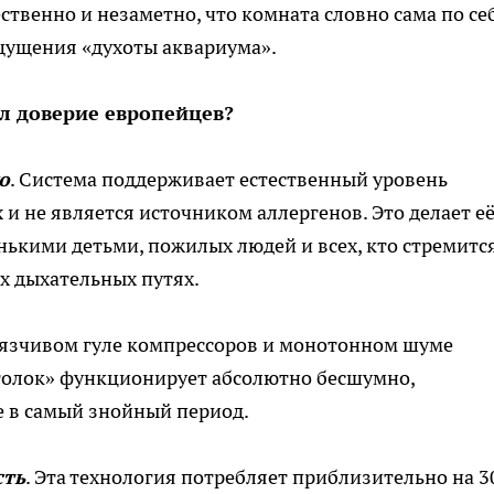
твенно и незаметно, что комната словно сама по се
щущения «духоты аквариума».
л доверие европейцев?
ю
. Система поддерживает естественный уровень
 и не является источником аллергенов. Это делает е
ькими детьми, пожилых людей и всех, кто стремитс
х дыхательных путях.
вязчивом гуле компрессоров и монотонном шуме
толок» функционирует абсолютно бесшумно,
 в самый знойный период.
сть
. Эта технология потребляет приблизительно на 