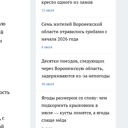
кресло одного из замов
15 июля
ную
Семь жителей Воронежской
области отравились грибами с
ой
начала 2026 года
и
8 июля
Десятки поездов, следующих
через Воронежскую область,
задерживаются из-за непогоды
26 июля
ость
Ягоды размером со сливу: чем
подкормить крыжовник в
июле — кусты ломятся, а ягоды
 с
слаще мёда
ой