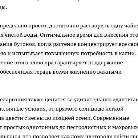
ды.
предельно просто: достаточно растворить одну чай
х чистой воды. Оптимальное время для внесения эт
ния бутонов, когда растение концентрирует все сво
ию и испытывает повышенную потребность в калии.
ение этого эликсира гарантирует поддержание
 обеспечивая герань всеми жизненно важными
еларгония также ценится за удивительную адаптивн
азличные условия, от прямого солнца до легкой
на цвести с весны до поздней осени. Современные
т простых однотонных до пестролистных и махровых,
ьпаны, что позволяет каждому цветоводу найти св