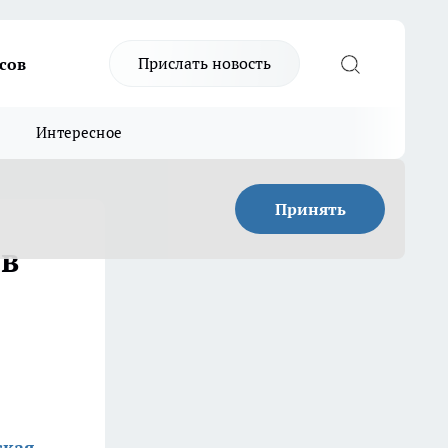
Прислать новость
сов
Интересное
Принять
 в
ская