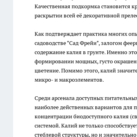
Качественная подкормка становится к
раскрытии всей её декоративной преле
Как подтверждает практика многих опы
садоводстве "Сад Фрейи", залогом феер
содержание калия в грунте. Именно эт
формировании мощных, густо окрашенн
цветение. Помимо этого, калий значи
микро- и макроэлементов.
Среди арсенала доступных питательных
наиболее действенных вариантов для п
концентрации биодоступного калия (с
системой. Калий не только способств
стеблевой структуры, но и значительн