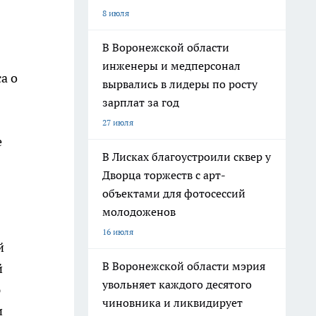
8 июля
В Воронежской области
инженеры и медперсонал
а о
вырвались в лидеры по росту
зарплат за год
27 июля
е
В Лисках благоустроили сквер у
Дворца торжеств с арт-
объектами для фотосессий
молодоженов
16 июля
й
В Воронежской области мэрия
й
увольняет каждого десятого
ю
чиновника и ликвидирует
и