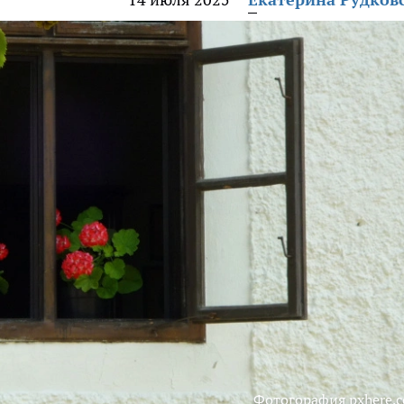
Фотогорафия pxhere.