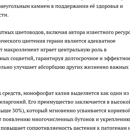
раеугольным камнем в поддержании её здоровья и
сти.
тных цветоводов, включая автора известного ресурс
ического цветения герани является адекватное
от макроэлемент играет центральную роль в
ых соцветий, гарантируя долгосрочное и эффектно
тельно улучшает абсорбцию других жизненно важных
 средств, монофосфат калия выделяется как один из
еларгоний. Его преимущество заключается в высоко
выше 30%), который мгновенно усваивается корнево
ует появлению многочисленных бутонов и укреплени
о повышает сопротивляемость растения к патогенам 