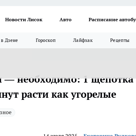
Новости Лисок
Авто
Расписание автобу
в Дзене
Гороскоп
Лайфхак
Рецепты
и — необходимо: 1 щепотка
нут расти как угорелые
зное
14 июля 2025
Екатерина Рудков