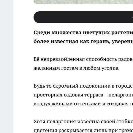
Среди множества цветущих растений
более известная как герань, увер
Её непревзойденная способность радов
желанным гостем в любом уголке.
Будь то скромный подоконник в городс
просторная садовая терраса – пеларго
воздух живыми оттенками и создавая 
Хотя пеларгония известна своей стойк
цветения раскрывается лишь при грам