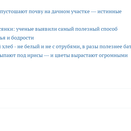
 опустошают почву на дачном участке — истинные
всянки: ученые выявили самый полезный способ
ья и бодрости
леб - не белый и не с отрубями, в разы полезнее ба
одсыпают под ирисы — и цветы вырастают огромными