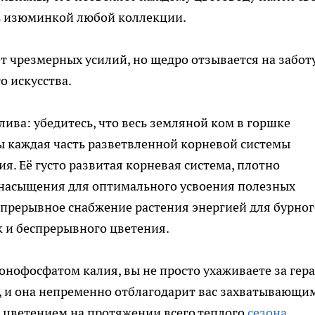
ь изюминкой любой коллекции.
т чрезмерных усилий, но щедро отзывается на заботу
 искусства.
ива: убедитесь, что весь земляной ком в горшке
ы каждая часть разветвленной корневой системы
. Её густо развитая корневая система, плотно
о насыщения для оптимального усвоения полезных
епрерывное снабжение растения энергией для бурног
к и беспрерывного цветения.
нофосфатом калия, вы не просто ухаживаете за гер
, и она непременно отблагодарит вас захватывающим
цветением на протяжении всего теплого
сезона.