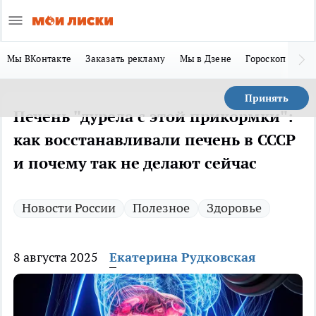
Мы ВКонтакте
Заказать рекламу
Мы в Дзене
Гороскоп
Ла
Принять
Печень "дурела с этой прикормки":
как восстанавливали печень в СССР
и почему так не делают сейчас
Новости России
Полезное
Здоровье
8 августа 2025
Екатерина Рудковская