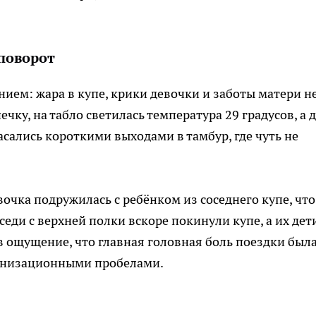
поворот
ием: жара в купе, крики девочки и заботы матери н
чку, на табло светилась температура 29 градусов, а 
сались короткими выходами в тамбур, где чуть не
очка подружилась с ребёнком из соседнего купе, что
еди с верхней полки вскоре покинули купе, а их дет
в ощущение, что главная головная боль поездки был
ганизационными пробелами.