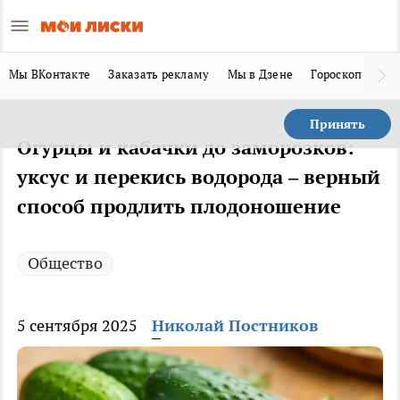
Мы ВКонтакте
Заказать рекламу
Мы в Дзене
Гороскоп
Ла
Принять
Огурцы и кабачки до заморозков:
уксус и перекись водорода – верный
способ продлить плодоношение
Общество
5 сентября 2025
Николай Постников