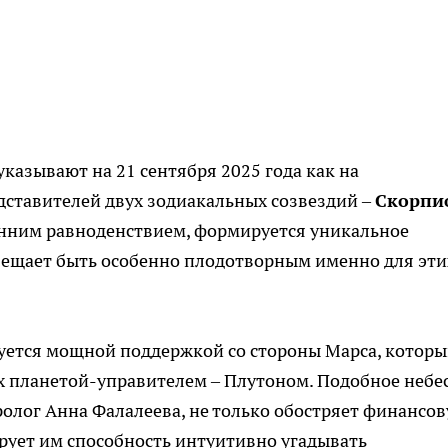
казывают на 21 сентября 2025 года как на
дставителей двух зодиакальных созвездий –
Скорпи
енним равноденствием, формируется уникальное
бещает быть особенно плодотворным именно для эти
уется мощной поддержкой со стороны Марса, котор
х планетой-управителем – Плутоном. Подобное небе
ролог Анна Фалалеева, не только обостряет финансо
рует им способность интуитивно угадывать