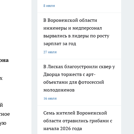
8 июля
В Воронежской области
инженеры и медперсонал
вырвались в лидеры по росту
зарплат за год
27 июля
она
В Лисках благоустроили сквер у
Дворца торжеств с арт-
х
объектами для фотосессий
молодоженов
16 июля
ый
Семь жителей Воронежской
сное
области отравились грибами с
вую
начала 2026 года