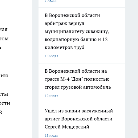
7 июля
В Воронежской области
арбитраж вернул
ная
муниципалитету скважину,
итом
водонапорную башню и 12
километров труб
ю
15 июля
В Воронежской области на
нию
трассе М-4 "Дон" полностью
сгорел грузовой автомобиль
сты
12 июля
ости
Ушёл из жизни заслуженный
8.
артист Воронежской области
Сергей Мещерский
18 июля