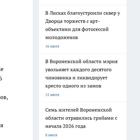
В Лисках благоустроили сквер у
Дворца торжеств с арт-
объектами для фотосессий
молодоженов
16 июля
В Воронежской области мэрия
же
увольняет каждого десятого
чиновника и ликвидирует
6
кресло одного из замов
15 июля
ов,
Семь жителей Воронежской
области отравились грибами с
ся
начала 2026 года
8 июля