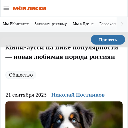
Мы ВКонтакте
Заказать рекламу
Мы в Дзене
Гороскоп
Ла
Принять
Мини-аусси на пике популярности
— новая любимая порода россиян
Общество
21 сентября 2025
Николай Постников