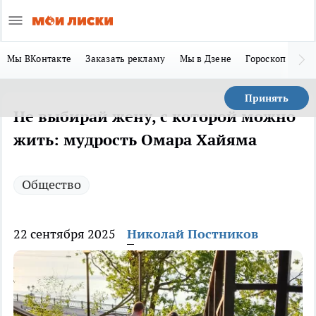
Мы ВКонтакте
Заказать рекламу
Мы в Дзене
Гороскоп
Ла
Принять
Не выбирай жену, с которой можно
жить: мудрость Омара Хайяма
Общество
22 сентября 2025
Николай Постников