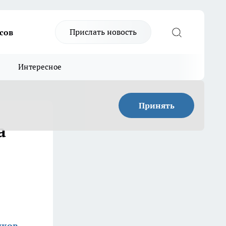
Прислать новость
сов
Интересное
Принять
а
иков