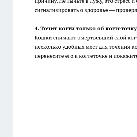
причину. Не тычьте в лужу, это стресс 
сигнализировать о здоровье — проверя
4. Точит когти только об когтеточку
Кошки снимают омертвевший слой когте
несколько удобных мест для точения ко
перенесите его к когтеточке и покажите