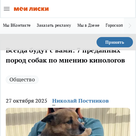
Мы ВКонтакте
Заказать рекламу
Мы в Дзене
Гороскоп
Ла
Принять
Всегда будут с вами: 7 преданных
пород собак по мнению кинологов
Общество
27 октября 2025
Николай Постников