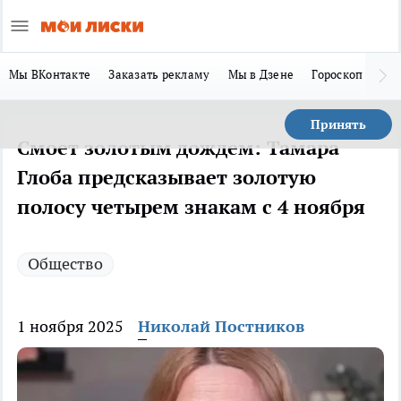
Мы ВКонтакте
Заказать рекламу
Мы в Дзене
Гороскоп
Ла
Принять
Смоет золотым дождем: Тамара
Глоба предсказывает золотую
полосу четырем знакам с 4 ноября
Общество
1 ноября 2025
Николай Постников