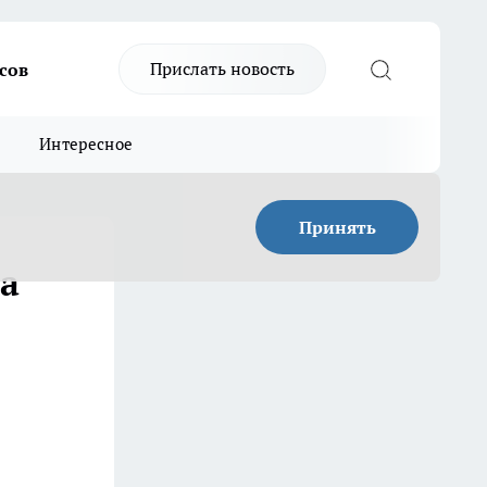
Прислать новость
сов
Интересное
Принять
да