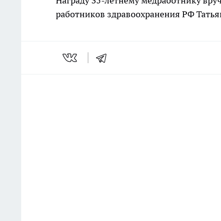
Награду 35-летнему медработнику вру
работников здравоохранения РФ Татья