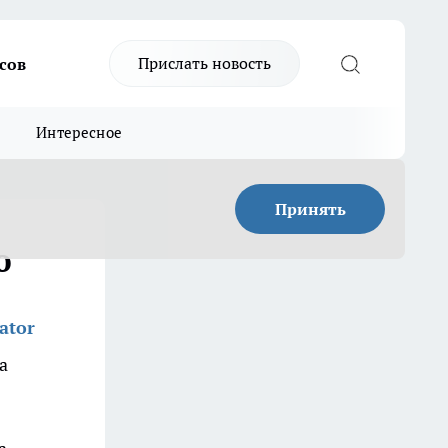
Прислать новость
сов
Интересное
Принять
ю
ator
а