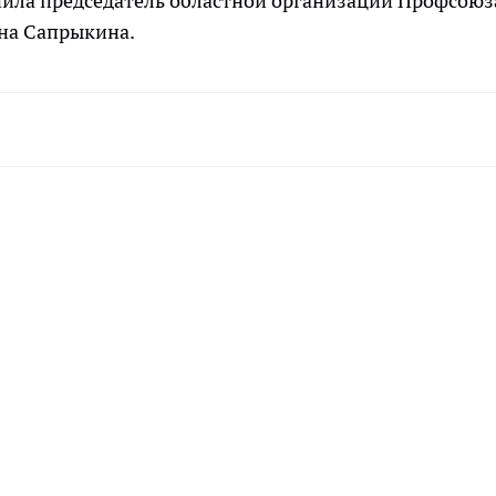
чила председатель областной организации Профсоюз
на Сапрыкина.