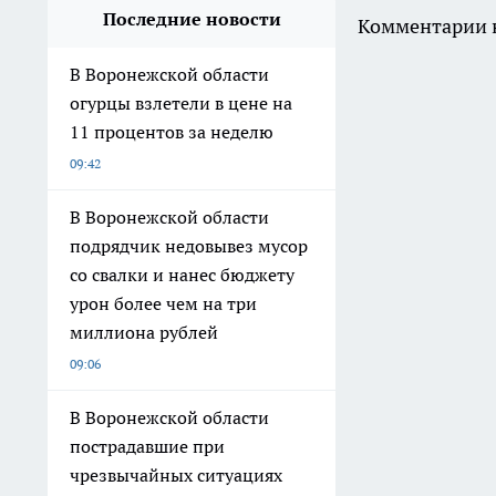
Заказать рекламу
Политика этики
Как с нами связаться
О нас
Телефон редакции: 89220866202, электронная почта редакции: mdshvet
Рекламный отдел: mdshvetsov@yandex.ru
Главный редактор Швецов Максим Дмитриевич
Сетевое издание myliski.ru (МАЙЛИСКИ.РУ). Свидетельство о регистра
коммуникаций. Территория распространения: Российская Федерация и
Язык(и): русский