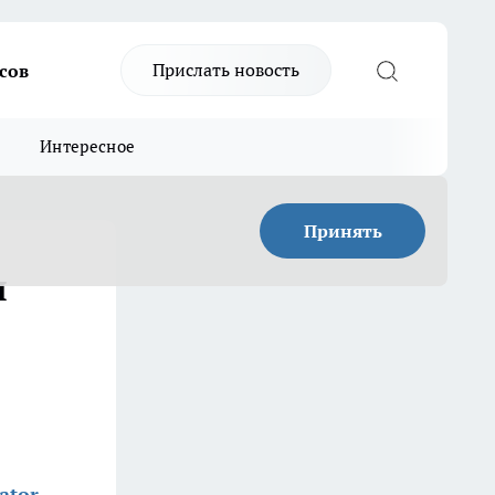
Прислать новость
сов
Интересное
Принять
я
ator