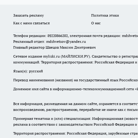
Заказать рекламу
Политика этики
Как с нами связаться
О нас
Телефон редакции: 89220866202, электронная почта редакции: mdshvet
Рекламный отдел: mdshvetsov@yandex.ru
Главный редактор Швецов Максим Дмитриевич
Сетевое издание myliski.ru (МАЙЛИСКИ.РУ). Свидетельство о регистра
коммуникаций. Территория распространения: Российская Федерация и
Язык(и): русский
Перевод наименования (названия) на государственный язык Российск
Доменное имя сайта в информационно-телекоммуникационной сети «Инт
Вся информация, размещенная на данном сайте, охраняется в соответс
воспроизведению, распространению, переработке не иначе как с пись
Примерная тематика и (или) специализация: Информационная (новости 
реклама в соответствии с законодательством Российской Федерации о
Территория распространения: Российская Федерация, зарубежные стр