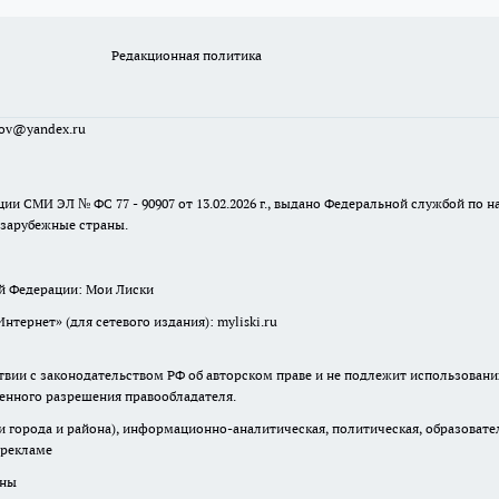
Редакционная политика
sov@yandex.ru
ции СМИ ЭЛ № ФС 77 - 90907 от 13.02.2026 г., выдано Федеральной службой по
 зарубежные страны.
ой Федерации: Мои Лиски
ернет» (для сетевого издания): myliski.ru
твии с законодательством РФ об авторском праве и не подлежит использовани
менного разрешения правообладателя.
города и района), информационно-аналитическая, политическая, образователь
 рекламе
аны