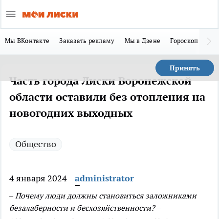
Мы ВКонтакте
Заказать рекламу
Мы в Дзене
Гороскоп
Ла
Принять
Часть города Лиски Воронежской
области оставили без отопления на
новогодних выходных
Общество
4 января 2024
administrator
– Почему люди должны становиться заложниками
безалаберности и бесхозяйственности? –