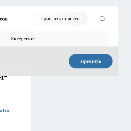
Прислать новость
сов
Интересное
Принять
и-
ator